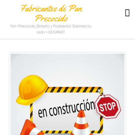
Fabricantes de Pan
Precocido
S
Pan Precocido, Bollería y Pastelería| Saborea tu
O
lado + GOURMET
B
R
E
N
O
S
O
T
R
O
S
C
O
N
T
A