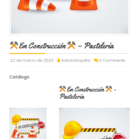
C
T
O
:
9
3
7
En Construcción
– Pastelería
6
2
9
22 de marzo de 2023
AdminGrupiBa
0 Comments
3
9
Catálogo
0
En Construcción
-
P
Pastelería
R
O
D
U
C
T
O