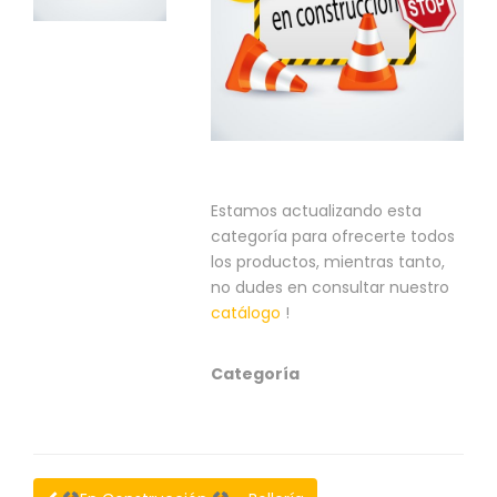
S
C
A
T
Á
L
O
G
O
Estamos actualizando esta
G
categoría para ofrecerte todos
E
los productos, mientras tanto,
N
no dudes en consultar nuestro
E
catálogo
!
R
A
L
Categoría
P
R
O
M
O