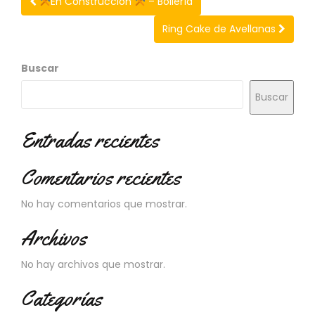
En Construcción
– Bollería
C
I
Ring Cake de Avellanas
O
N
E
Buscar
S
Buscar
Entradas recientes
Á
R
E
Comentarios recientes
A
C
No hay comentarios que mostrar.
L
I
Archivos
E
N
No hay archivos que mostrar.
T
E
Categorías
S