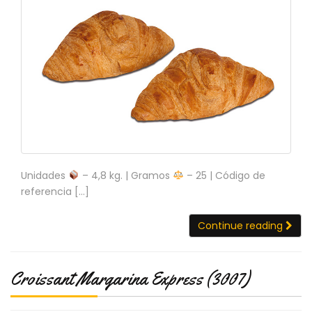
S
C
A
T
Á
L
O
G
O
G
E
N
Unidades
– 4,8 kg. | Gramos
– 25 | Código de
E
referencia […]
R
A
Continue reading
L
P
R
Croissant Margarina Express (3007)
O
M
O