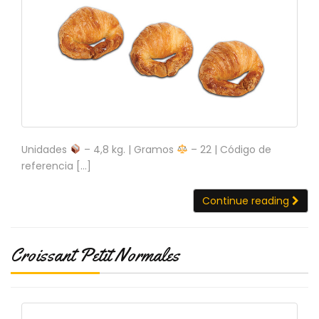
C
T
O
:
9
3
7
6
2
9
Unidades
– 4,8 kg. | Gramos
– 22 | Código de
3
referencia […]
9
0
Continue reading
P
R
O
Croissant Petit Normales
D
U
C
T
O