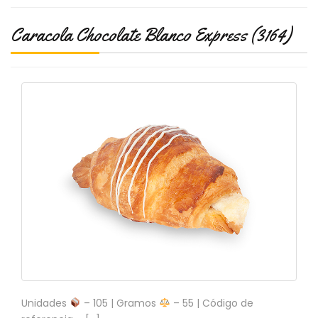
N
O
Caracola Chocolate Blanco Express (3164)
V
E
D
A
D
E
S
Unidades
– 105 | Gramos
– 55 | Código de