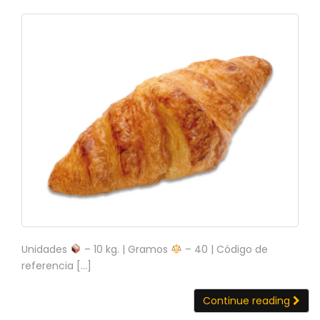
C
I
O
N
E
S
Á
R
E
A
C
L
I
E
Unidades
– 10 kg. | Gramos
– 40 | Código de
N
referencia […]
T
E
S
Continue reading