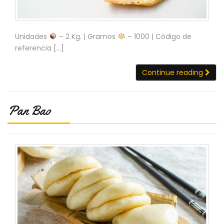
C
I
O
Unidades
– 2 Kg. | Gramos
– 1000 | Código de
N
referencia […]
E
S
Continue reading
Á
Pan Bao
R
E
A
C
L
I
E
N
T
E
S