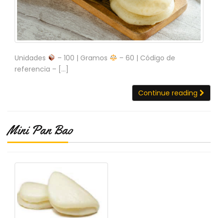
N
O
V
E
D
A
Unidades
– 100 | Gramos
– 60 | Código de
D
referencia – […]
E
S
Continue reading
Mini Pan Bao