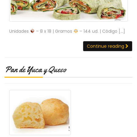
C
T
O
:
9
Unidades
– 8 x 18 | Gramos
– 144 ud. | Código […]
3
7
Continue reading
6
2
9
3
Pan de Yuca y Queso
9
0
P
R
O
D
U
C
T
O