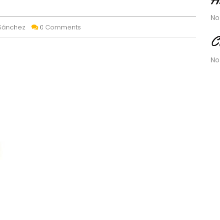
No
 Sánchez
0 Comments
C
No