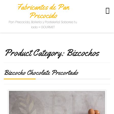
Fabricantes de Pan
Precocido
S
Pan Precocido, Bollería y Pastelería| Saborea tu
O
lado + GOURMET
B
R
E
N
Product Category:
Bizcochos
O
S
O
T
Bizcocho Chocolate Precortado
R
O
S
C
O
N
T
A