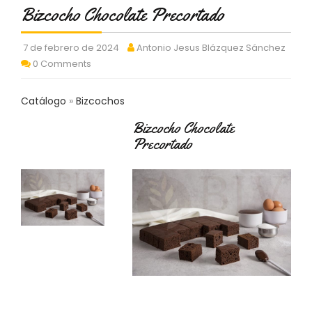
C
Bizcocho Chocolate Precortado
T
O
7 de febrero de 2024
Antonio Jesus Blázquez Sánchez
:
0 Comments
9
3
7
Catálogo
Bizcochos
6
2
Bizcocho Chocolate
9
Precortado
3
9
0
P
R
O
D
U
C
T
O