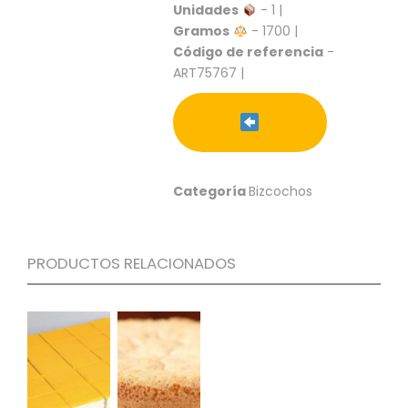
S
Unidades
- 1 |
Gramos
- 1700 |
C
Código de referencia
-
A
ART75767 |
T
Á
L
O
G
O
G
Categoría
Bizcochos
E
N
E
R
PRODUCTOS RELACIONADOS
A
L
P
R
O
M
O