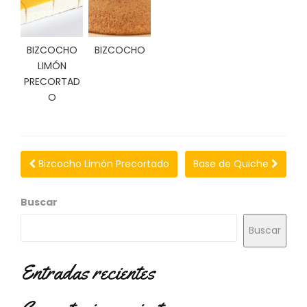
C
I
O
BIZCOCHO
BIZCOCHO
N
LIMÓN
E
S
PRECORTAD
O
Á
R
E
Bizcocho Limón Precortado
Base de Quiche
A
C
Buscar
L
I
Buscar
E
N
T
Entradas recientes
E
S