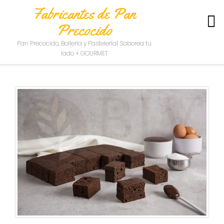
Fabricantes de Pan
Precocido
S
Pan Precocido, Bollería y Pastelería| Saborea tu
O
lado + GOURMET
B
R
E
N
O
S
O
T
R
O
S
C
O
N
T
A