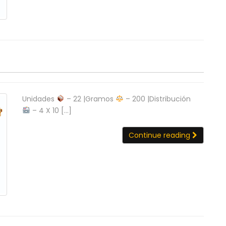
Unidades
– 22 |Gramos
– 200 |Distribución
– 4 X 10 […]
Continue reading