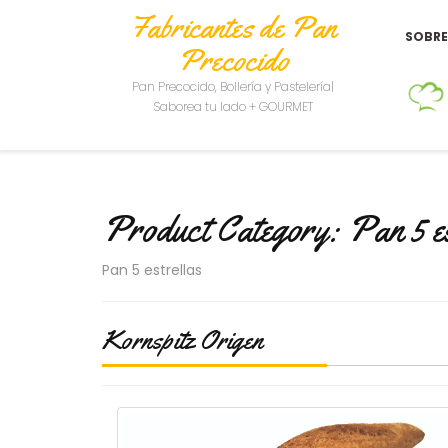
Fabricantes de Pan
SOBR
Precocido
Pan Precocido, Bollería y Pastelería|
Saborea tu lado + GOURMET
Product Category:
Pan 5 e
Pan 5 estrellas
Kornspitz Origen