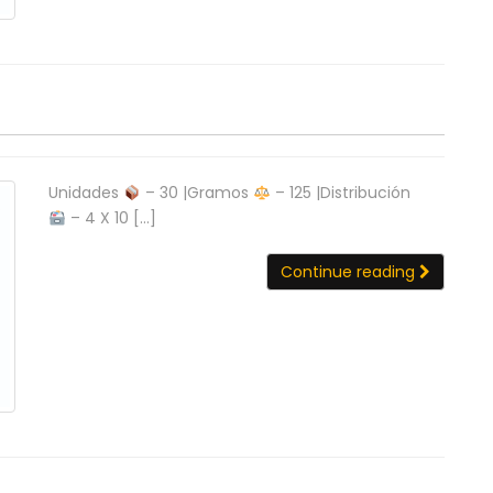
Unidades
– 30 |Gramos
– 125 |Distribución
– 4 X 10 […]
Continue reading