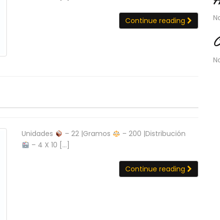
N
Continue reading
C
N
Unidades
– 22 |Gramos
– 200 |Distribución
– 4 X 10 […]
Continue reading