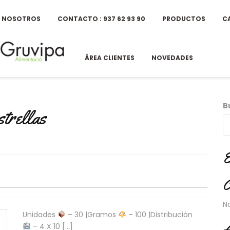
E NOSOTROS
CONTACTO : 937 62 93 90
PRODUCTOS
C
ÁREA CLIENTES
NOVEDADES
B
strellas
E
C
N
Unidades
– 30 |Gramos
– 100 |Distribución
A
– 4 X 10 […]