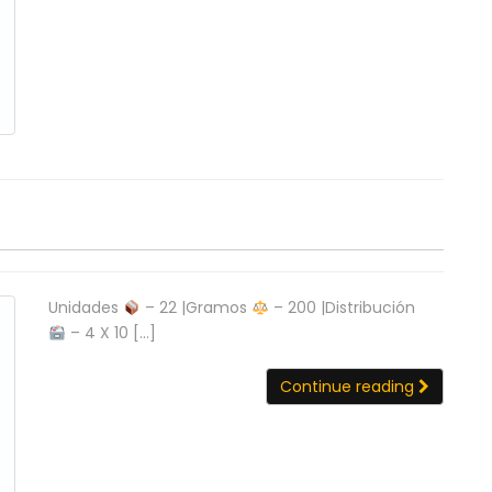
Unidades
– 22 |Gramos
– 200 |Distribución
– 4 X 10 […]
Continue reading