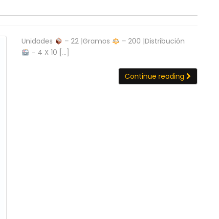
Unidades
– 22 |Gramos
– 200 |Distribución
– 4 X 10 […]
Continue reading