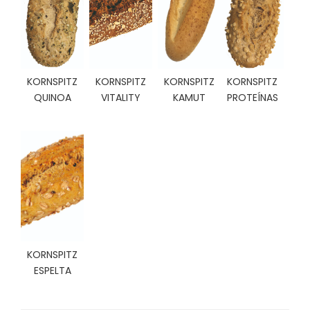
C
I
O
N
E
S
KORNSPITZ
KORNSPITZ
KORNSPITZ
KORNSPITZ
QUINOA
VITALITY
KAMUT
PROTEÍNAS
Á
R
E
A
C
L
I
E
N
KORNSPITZ
T
ESPELTA
E
S