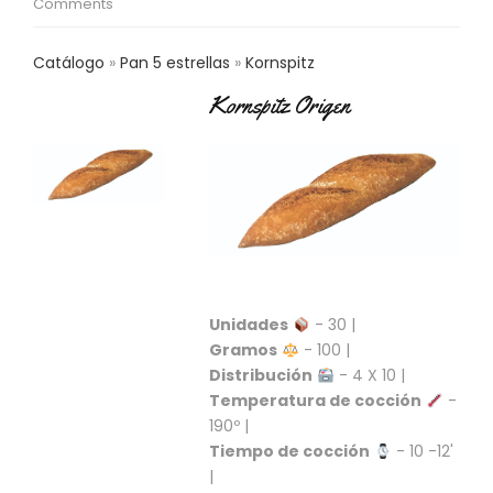
Comments
C
T
O
Catálogo
Pan 5 estrellas
Kornspitz
:
9
Kornspitz Origen
3
7
6
2
9
3
9
0
P
Unidades
- 30 |
R
Gramos
- 100 |
O
Distribución
- 4 X 10 |
D
Temperatura de cocción
-
U
190º |
C
Tiempo de cocción
- 10 -12'
T
O
|