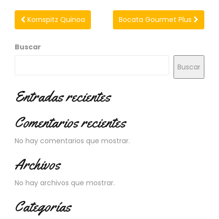
N
O
Kornspitz Quinoa
Bocata Gourmet Plus
V
E
D
Buscar
A
D
Buscar
E
S
Entradas recientes
Comentarios recientes
No hay comentarios que mostrar.
Archivos
No hay archivos que mostrar.
Categorías