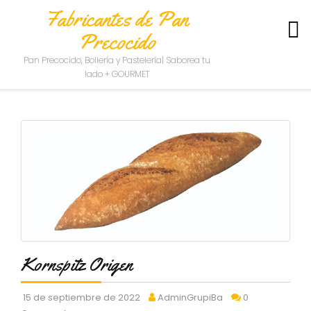
Fabricantes de Pan
Precocido
S
Pan Precocido, Bollería y Pastelería| Saborea tu
O
lado + GOURMET
B
R
E
N
O
S
O
T
R
O
S
C
Kornspitz Origen
O
N
T
15 de septiembre de 2022
AdminGrupiBa
0
A