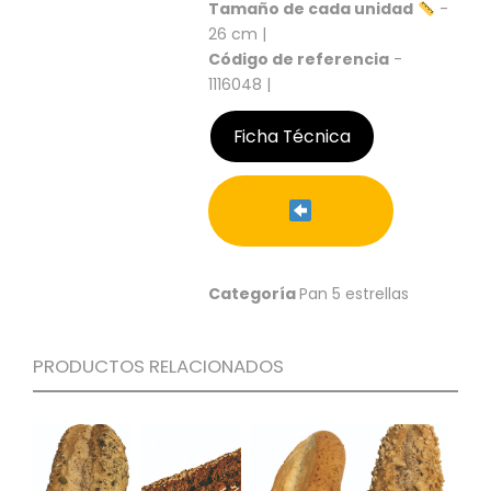
S
Tamaño de cada unidad
-
26 cm |
C
Código de referencia
-
A
1116048 |
T
Á
Ficha Técnica
L
O
G
O
G
E
N
E
Categoría
Pan 5 estrellas
R
A
L
PRODUCTOS RELACIONADOS
P
R
O
M
O