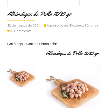
C
T
Albóndigas de Pollo 18/20 gr.
O
:
9
12 de marzo de 2024
Antonio Jesus Blázquez Sánchez
3
0 Comments
7
6
2
Catálogo
Carnes Elaboradas
9
3
Albóndigas de Pollo 18/20 gr.
9
0
P
R
O
D
U
C
T
O