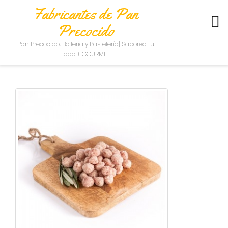
Fabricantes de Pan
Precocido
S
Pan Precocido, Bollería y Pastelería| Saborea tu
O
lado + GOURMET
B
R
E
N
O
S
O
T
R
O
S
C
O
N
T
A