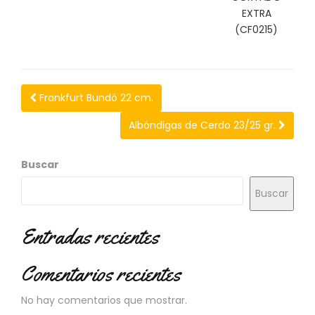
N
EXTRA
O
(CF0215)
V
E
D
A
D
Frankfurt Bundó 22 cm.
E
S
Albóndigas de Cerdo 23/25 gr.
Buscar
Buscar
Entradas recientes
Comentarios recientes
No hay comentarios que mostrar.