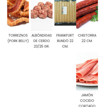
C
I
O
N
E
S
TORREZNOS
ALBÓNDIGAS
FRANKFURT
CHISTORRA
(PORK BELLY)
DE CERDO
BUNDÓ 22
22 CM.
23/25 GR.
CM.
Á
R
E
A
C
L
I
E
N
T
E
JAMÓN
S
COCIDO
CORTADO