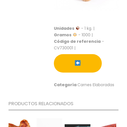
S
C
A
T
Unidades
- 1 kg. |
Á
Gramos
- 1000 |
L
O
Código de referencia
-
G
CV730001 |
O
G
E
N
E
R
Categoría
Carnes Elaboradas
A
L
PRODUCTOS RELACIONADOS
P
R
O
M
O