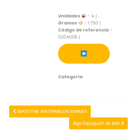
S
C
Unidades
- 4 |
A
Gramos
- 1.750 |
T
Código de referencia
-
Á
0204006 |
L
O
G
O
G
E
N
Categoría
E
R
A
L
SMOOTHIE WATERMELON SUMMER
P
R
Alga Espagueti de Mar
O
M
O