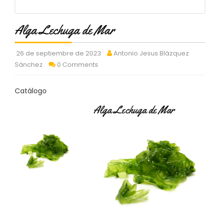
C
T
O
Alga Lechuga de Mar
:
9
26 de septiembre de 2023
Antonio Jesus Blázquez
3
Sánchez
0 Comments
7
6
2
Catálogo
9
3
Alga Lechuga de Mar
9
0
P
R
O
D
U
C
T
O