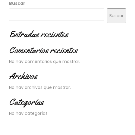
Buscar
C
I
Buscar
O
N
E
Entradas recientes
S
Comentarios recientes
Á
No hay comentarios que mostrar.
R
E
Archivos
A
C
No hay archivos que mostrar.
L
I
Categorías
E
N
No hay categorías
T
E
S