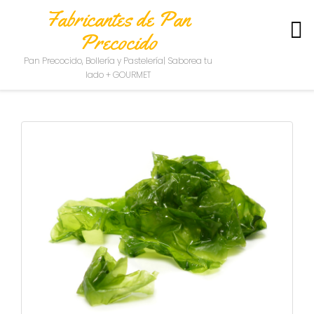
Fabricantes de Pan
Precocido
S
Pan Precocido, Bollería y Pastelería| Saborea tu
O
lado + GOURMET
B
R
E
N
O
S
O
T
R
O
S
C
O
N
T
A