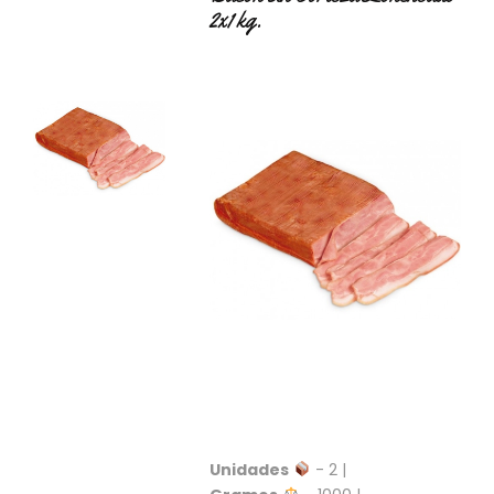
S
2x1 kg.
C
A
T
Á
L
O
G
O
G
E
N
E
R
A
L
P
R
O
M
Unidades
- 2 |
O