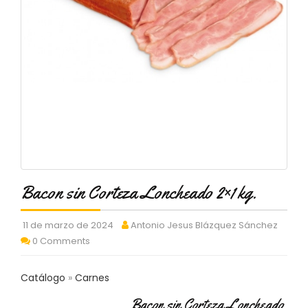
C
T
O
:
9
3
7
6
2
9
3
9
0
Bacon sin Corteza Loncheado 2×1 kg.
P
R
11 de marzo de 2024
Antonio Jesus Blázquez Sánchez
O
0 Comments
D
U
C
Catálogo
Carnes
T
O
Bacon sin Corteza Loncheado