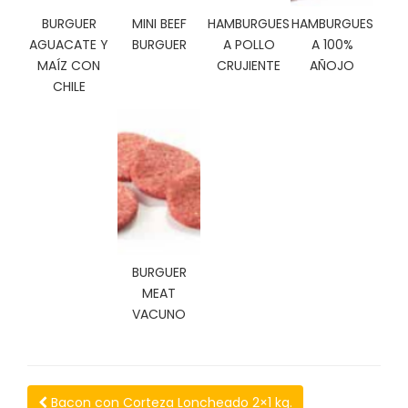
N
BURGUER
MINI BEEF
HAMBURGUES
HAMBURGUES
O
V
AGUACATE Y
BURGUER
A POLLO
A 100%
E
MAÍZ CON
CRUJIENTE
AÑOJO
D
CHILE
A
D
E
S
BURGUER
MEAT
VACUNO
Bacon con Corteza Loncheado 2×1 kg.