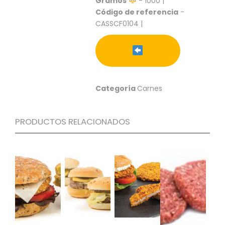
Gramos
- 1000 |
C
Código de referencia
-
I
CASSCF0104 |
O
N
E
S
Categoría
Carnes
Á
R
E
PRODUCTOS RELACIONADOS
A
C
L
I
E
N
T
E
S