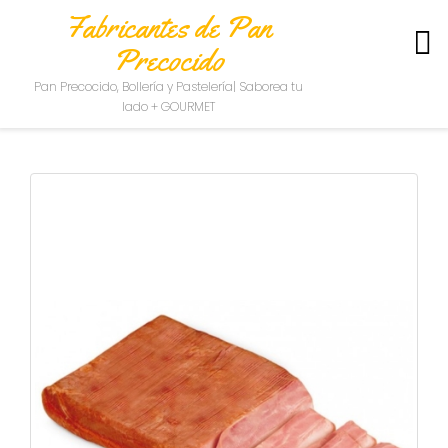
Fabricantes de Pan
Precocido
S
Pan Precocido, Bollería y Pastelería| Saborea tu
O
lado + GOURMET
B
R
E
N
O
S
O
T
R
O
S
C
O
N
T
A