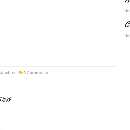
No
C
No
 Sánchez
0 Comments
S7289