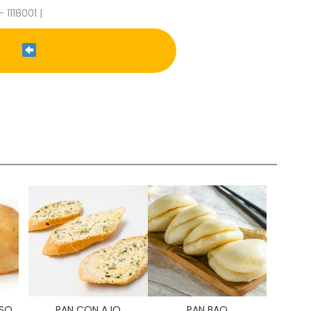
- 1118001 |
ESO
PAN CON AJO
PAN BAO