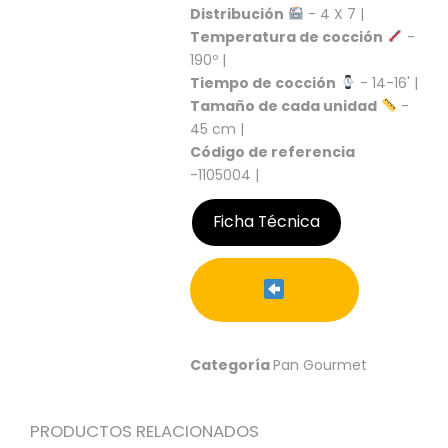
S
Distribución
- 4 X 7 |
Temperatura de cocción
-
C
190º |
A
Tiempo de cocción
- 14-16' |
T
Á
Tamaño de cada unidad
-
L
45 cm |
O
Código de referencia
G
-1105004 |
O
G
Ficha Técnica
E
N
E
R
A
L
P
Categoría
Pan Gourmet
R
O
M
PRODUCTOS RELACIONADOS
O