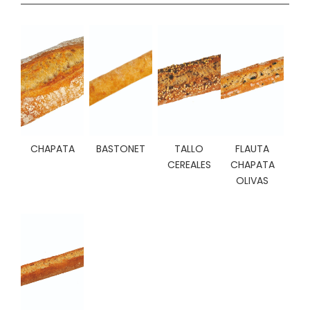
C
I
O
N
E
S
Á
CHAPATA
BASTONET
TALLO
FLAUTA
R
E
CEREALES
CHAPATA
A
OLIVAS
C
L
I
E
N
T
E
S