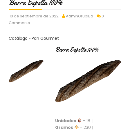
Barra Espelta 100%
C
T
O
10 de septiembre de 2022
AdminGrupiBa
0
:
Comments
9
3
Catálogo
Pan Gourmet
7
6
Barra Espelta 100%
2
9
3
9
0
P
R
O
D
U
C
T
Unidades
- 18 |
O
Gramos
- 230 |