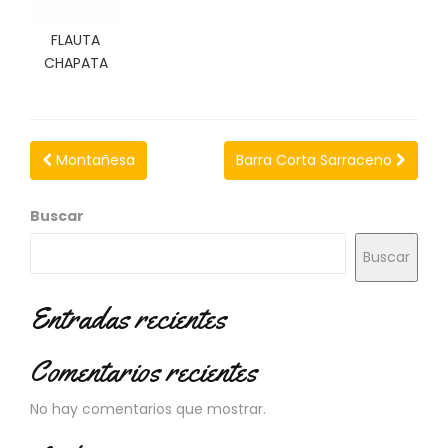
N
O
FLAUTA
V
CHAPATA
E
D
A
D
E
Montañesa
Barra Corta Sarraceno
S
Buscar
Buscar
Entradas recientes
Comentarios recientes
No hay comentarios que mostrar.