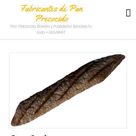
Fabricantes de Pan
Precocido
S
Pan Precocido, Bollería y Pastelería| Saborea tu
O
lado + GOURMET
B
R
E
N
O
S
O
T
R
O
S
C
O
N
T
A