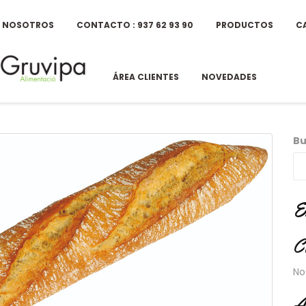
E NOSOTROS
CONTACTO : 937 62 93 90
PRODUCTOS
C
ÁREA CLIENTES
NOVEDADES
Bu
E
C
No
A