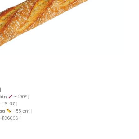
|
ión
- 190º |
- 16-18' |
ad
- 55 cm |
-1106006 |