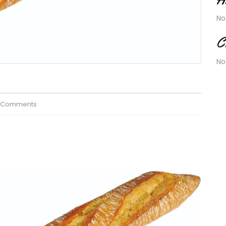
No
C
No
 Comments