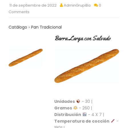
C
11 de septiembre de 2022
AdminGrupiBa
0
T
Comments
O
:
9
Catálogo
Pan Tradicional
3
Barra Larga con Salvado
7
6
2
9
3
9
0
P
R
O
D
Unidades
- 30 |
U
Gramos
- 260 |
C
Distribución
- 4 X 7 |
T
Temperatura de cocción
-
O
190º |