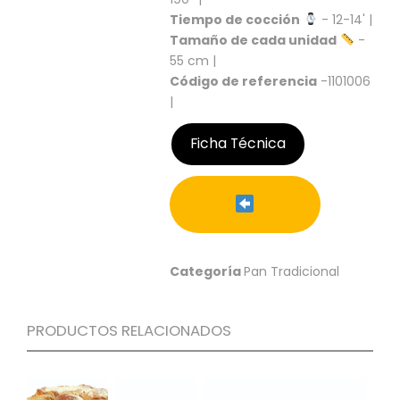
S
Tiempo de cocción
- 12-14' |
Tamaño de cada unidad
-
C
A
55 cm |
T
Código de referencia
-1101006
Á
|
L
O
Ficha Técnica
G
O
G
E
N
E
R
Categoría
Pan Tradicional
A
L
P
PRODUCTOS RELACIONADOS
R
O
M
O