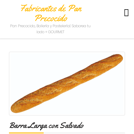
Fabricantes de Pan
Precocido
S
Pan Precocido, Bollería y Pastelería| Saborea tu
O
lado + GOURMET
B
R
E
N
O
S
O
T
R
O
S
C
O
N
Barra Larga con Salvado
T
A