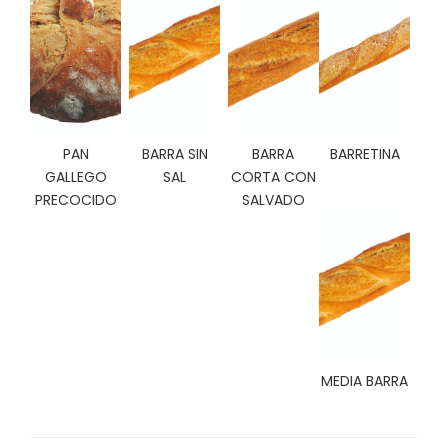
C
I
O
N
E
S
PAN
BARRA SIN
BARRA
BARRETINA
GALLEGO
SAL
CORTA CON
Á
PRECOCIDO
SALVADO
R
E
A
C
L
I
E
N
T
MEDIA BARRA
E
S