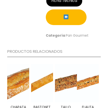
Ficha Técnica
C
I
O
N
E
S
Categoría
Pan Gourmet
Á
PRODUCTOS RELACIONADOS
R
E
A
C
L
I
E
N
T
E
S
CHAPATA
BASTONET
TALLO
FLAUTA