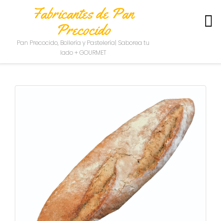
Fabricantes de Pan
Precocido
S
Pan Precocido, Bollería y Pastelería| Saborea tu
O
lado + GOURMET
B
R
E
N
O
S
O
T
R
O
S
C
O
N
T
A