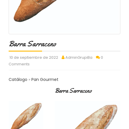
C
T
O
:
9
3
7
Barra Sarraceno
6
2
9
10 de septiembre de 2022
AdminGrupiBa
0
3
Comments
9
0
Catálogo
Pan Gourmet
P
Barra Sarraceno
R
O
D
U
C
T
O