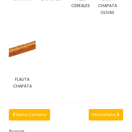
N
CEREALES
CHAPATA
O
OLIVAS
V
E
D
A
D
E
S
FLAUTA
CHAPATA
Barra Centeno
Montañesa
Buscar