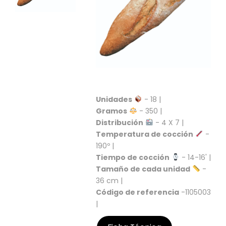
S
C
A
T
Á
L
O
G
O
Unidades
- 18 |
G
Gramos
- 350 |
E
Distribución
- 4 X 7 |
N
E
Temperatura de cocción
-
R
190º |
A
Tiempo de cocción
- 14-16' |
L
Tamaño de cada unidad
-
36 cm |
P
Código de referencia
-1105003
R
|
O
M
O