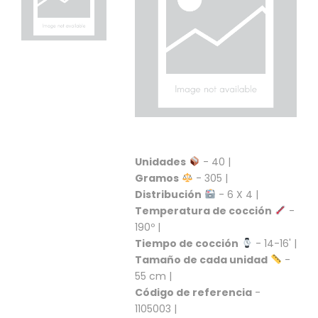
C
T
O
:
9
3
7
6
2
9
3
Unidades
- 40 |
9
Gramos
- 305 |
0
Distribución
- 6 X 4 |
P
Temperatura de cocción
-
R
190º |
O
Tiempo de cocción
- 14-16' |
D
Tamaño de cada unidad
-
U
55 cm |
C
Código de referencia
-
T
O
1105003 |