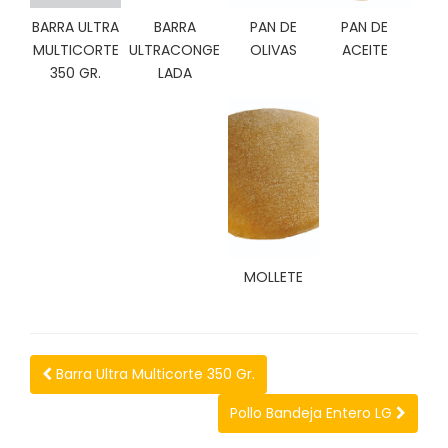
C
BARRA ULTRA
BARRA
PAN DE
PAN DE
I
MULTICORTE
ULTRACONGE
OLIVAS
ACEITE
O
350 GR.
LADA
N
E
S
Á
R
E
A
C
MOLLETE
L
I
E
N
Barra Ultra Multicorte 350 Gr.
T
E
Pollo Bandeja Entero LG
S