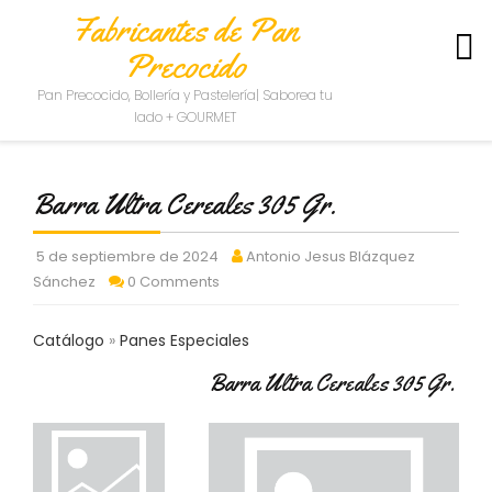
Fabricantes de Pan
Precocido
S
Pan Precocido, Bollería y Pastelería| Saborea tu
O
lado + GOURMET
B
R
E
Barra Ultra Cereales 305 Gr.
N
O
S
5 de septiembre de 2024
Antonio Jesus Blázquez
O
Sánchez
0 Comments
T
R
O
Catálogo
Panes Especiales
S
Barra Ultra Cereales 305 Gr.
C
O
N
T
A