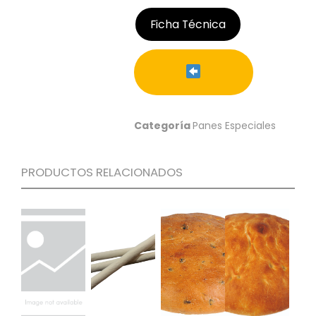
S
Ficha Técnica
C
A
T
Á
L
O
G
Categoría
Panes Especiales
O
G
E
PRODUCTOS RELACIONADOS
N
E
R
A
L
P
R
O
M
O