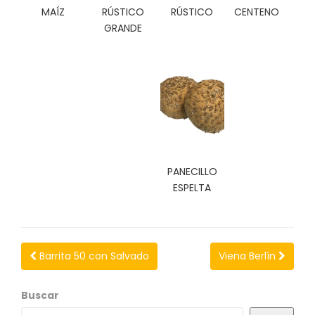
N
MAÍZ
RÚSTICO
RÚSTICO
CENTENO
O
GRANDE
V
E
D
A
D
E
S
PANECILLO
ESPELTA
Barrita 50 con Salvado
Viena Berlín
Buscar