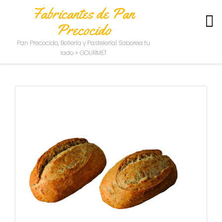
Fabricantes de Pan
Precocido
S
Pan Precocido, Bollería y Pastelería| Saborea tu
O
lado + GOURMET
B
R
E
N
O
S
O
T
R
O
S
C
O
N
T
A