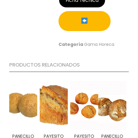
Ficha Técnica
C
I
O
N
E
S
Categoría
Gama Horeca
Á
PRODUCTOS RELACIONADOS
R
E
A
C
L
I
E
N
T
E
S
PANECILLO
PAYESITO
PAYESITO
PANECILLO