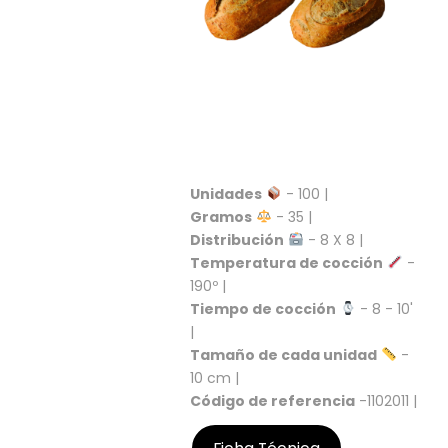
S
C
A
T
Á
L
O
G
O
Unidades
- 100 |
G
Gramos
- 35 |
E
Distribución
- 8 X 8 |
N
Temperatura de cocción
-
E
R
190º |
A
Tiempo de cocción
- 8 - 10'
L
|
Tamaño de cada unidad
-
P
10 cm |
R
Código de referencia
-1102011 |
O
M
O