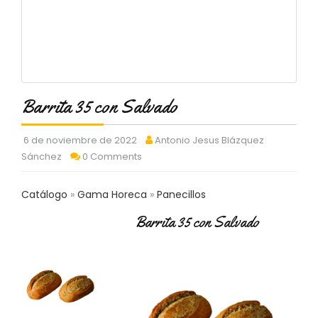
C
T
O
:
9
3
7
Barrita 35 con Salvado
6
2
9
6 de noviembre de 2022
Antonio Jesus Blázquez
3
Sánchez
0 Comments
9
0
Catálogo
Gama Horeca
Panecillos
P
Barrita 35 con Salvado
R
O
D
U
C
T
O