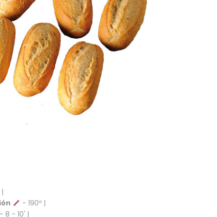
 |
ión
- 190º |
- 8 - 10' |