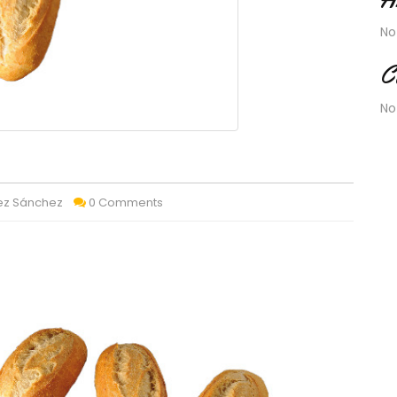
No
C
No
ez Sánchez
0 Comments