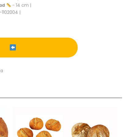
ad
- 14 cm |
-1102004 |
ca