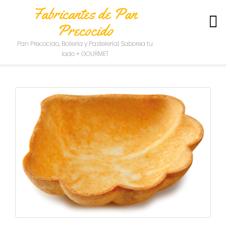
Fabricantes de Pan
Precocido
S
Pan Precocido, Bollería y Pastelería| Saborea tu
O
lado + GOURMET
B
R
E
N
O
S
O
T
R
O
S
C
O
N
T
A