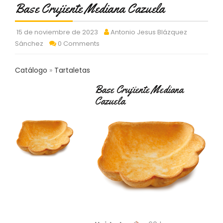
Base Crujiente Mediana Cazuela
C
T
O
15 de noviembre de 2023
Antonio Jesus Blázquez
:
Sánchez
0 Comments
9
3
7
Catálogo
Tartaletas
6
2
Base Crujiente Mediana
9
Cazuela
3
9
0
P
R
O
D
U
C
T
O