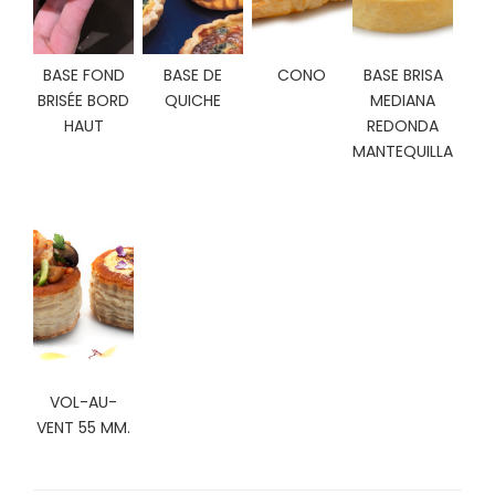
C
I
O
BASE FOND
BASE DE
CONO
BASE BRISA
N
BRISÉE BORD
QUICHE
MEDIANA
E
HAUT
REDONDA
S
MANTEQUILLA
Á
R
E
A
C
L
I
E
N
VOL-AU-
T
VENT 55 MM.
E
S