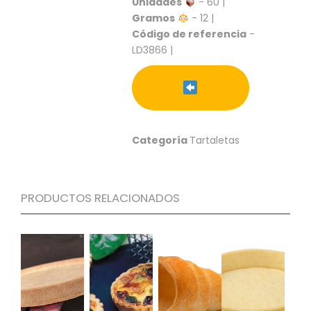
Unidades
- 60 |
S
Gramos
- 12 |
C
Código de referencia
-
A
LD3866 |
T
Á
L
O
G
O
Categoría
Tartaletas
G
E
N
E
PRODUCTOS RELACIONADOS
R
A
L
P
R
O
M
O