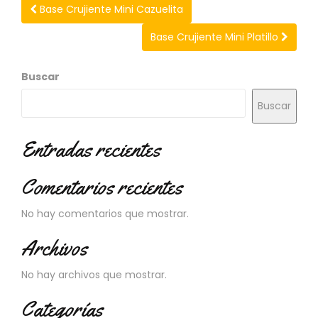
N
Base Crujiente Mini Cazuelita
O
V
Base Crujiente Mini Platillo
E
D
Buscar
A
D
E
Buscar
S
Entradas recientes
Comentarios recientes
No hay comentarios que mostrar.
Archivos
No hay archivos que mostrar.
Categorías