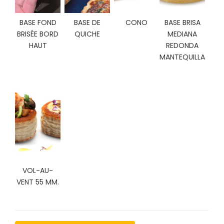
C
I
BASE FOND
BASE DE
CONO
BASE BRISA
O
BRISÉE BORD
QUICHE
MEDIANA
N
HAUT
REDONDA
E
MANTEQUILLA
S
Á
R
E
A
C
L
I
E
VOL-AU-
N
VENT 55 MM.
T
E
S