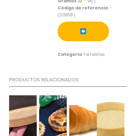
Gramos
- 96 |
S
Código de referencia
-
C
LD3858 |
A
T
Á
L
O
G
Categoría
Tartaletas
O
G
E
N
PRODUCTOS RELACIONADOS
E
R
A
L
P
R
O
M
O