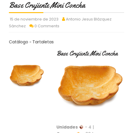
Base Crujiente Mini Concha
C
T
O
15 de noviembre de 2023
Antonio Jesus Blázquez
:
Sánchez
0 Comments
9
3
7
Catálogo
Tartaletas
6
2
Base Crujiente Mini Concha
9
3
9
0
P
R
O
D
U
C
T
Unidades
- 4 |
O