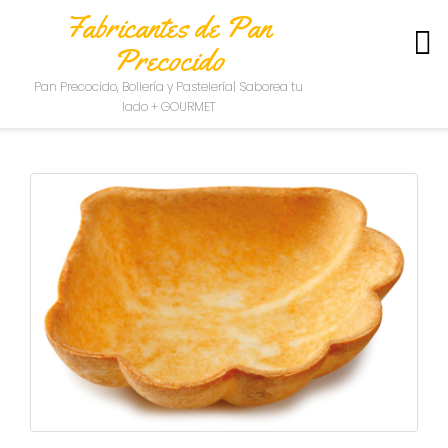
Fabricantes de Pan
Precocido
S
Pan Precocido, Bollería y Pastelería| Saborea tu
O
lado + GOURMET
B
R
E
N
O
S
O
T
R
O
S
C
O
N
T
A