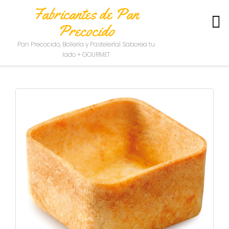
Fabricantes de Pan
Precocido
S
Pan Precocido, Bollería y Pastelería| Saborea tu
O
lado + GOURMET
B
R
E
N
O
S
O
T
R
O
S
C
O
N
T
A