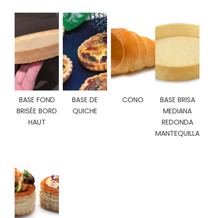
C
I
O
N
E
S
Á
BASE FOND
BASE DE
CONO
BASE BRISA
R
BRISÉE BORD
QUICHE
MEDIANA
E
HAUT
REDONDA
A
MANTEQUILLA
C
L
I
E
N
T
E
S