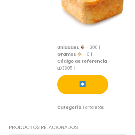
S
C
A
T
Á
L
O
Unidades
- 300 |
G
Gramos
- 6 |
O
Código de referencia
-
G
E
LD3905 |
N
E
R
A
L
Categoría
Tartaletas
P
R
O
PRODUCTOS RELACIONADOS
M
O