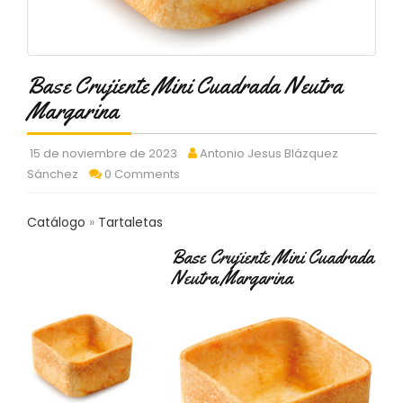
C
T
O
:
Base Crujiente Mini Cuadrada Neutra
9
3
Margarina
7
6
15 de noviembre de 2023
Antonio Jesus Blázquez
2
9
Sánchez
0 Comments
3
9
Catálogo
Tartaletas
0
Base Crujiente Mini Cuadrada
P
Neutra Margarina
R
O
D
U
C
T
O