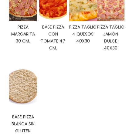
C
I
O
N
PIZZA
BASE PIZZA
PIZZA TAGLIO
PIZZA TAGLIO
E
MARGARITA
CON
4 QUESOS
JAMÓN
S
30 CM.
TOMATE 47
40X30
DULCE
CM.
40X30
Á
R
E
A
C
L
I
E
N
T
BASE PIZZA
E
BLANCA SIN
S
GLUTEN