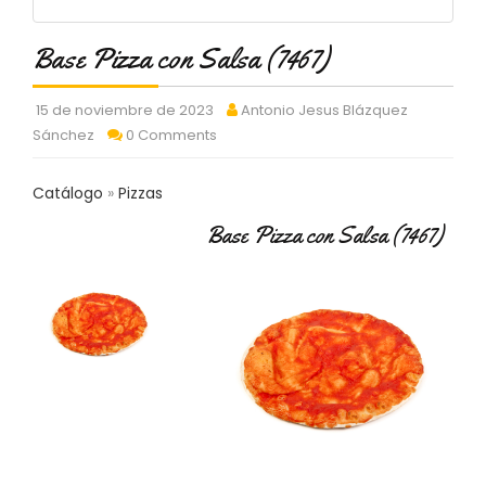
C
T
Base Pizza con Salsa (7467)
O
:
9
15 de noviembre de 2023
Antonio Jesus Blázquez
3
Sánchez
0 Comments
7
6
2
Catálogo
Pizzas
9
3
Base Pizza con Salsa (7467)
9
0
P
R
O
D
U
C
T
O