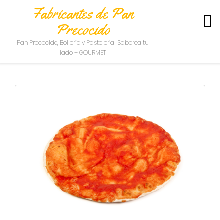
Fabricantes de Pan
Precocido
S
Pan Precocido, Bollería y Pastelería| Saborea tu
O
lado + GOURMET
B
R
E
N
O
S
O
T
R
O
S
C
O
N
T
A