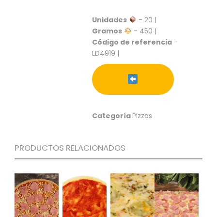
S
Unidades
- 20 |
C
Gramos
- 450 |
A
T
Código de referencia
-
Á
LD4919 |
L
O
G
O
G
E
Categoría
Pizzas
N
E
R
PRODUCTOS RELACIONADOS
A
L
P
R
O
M
O