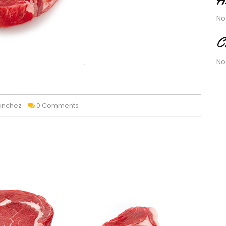
No
C
No
Sánchez
0 Comments