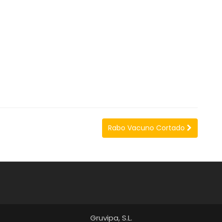
Rabo Vacuno Cortado
Gruvipa, S.L.