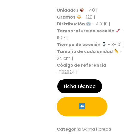
S
Unidades
- 40 |
C
Gramos
- 120 |
A
Distribución
- 4 X 10 |
T
Temperatura de cocción
-
Á
L
190º |
O
Tiempo de cocción
- 8-10' |
G
Tamaño de cada unidad
-
O
24 cm |
G
Código de referencia
E
-1102024 |
N
E
R
Ficha Técnica
A
L
P
R
O
M
Categoría
Gama Horeca
O