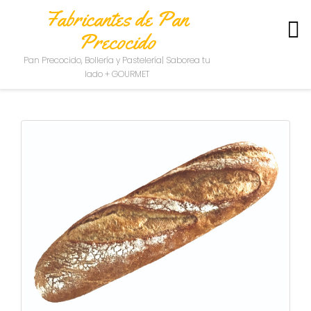
Fabricantes de Pan
Precocido
S
Pan Precocido, Bollería y Pastelería| Saborea tu
O
lado + GOURMET
B
R
E
N
O
S
O
T
R
O
S
C
O
N
T
A