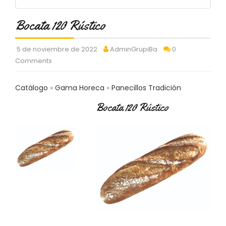
C
T
Bocata 120 Rústico
O
:
9
5 de noviembre de 2022
AdminGrupiBa
0
3
Comments
7
6
2
Catálogo
Gama Horeca
Panecillos Tradición
9
Bocata 120 Rústico
3
9
0
P
R
O
D
U
C
T
O