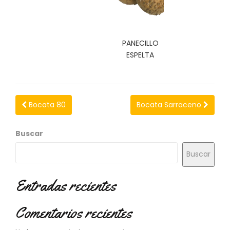
N
O
V
E
PANECILLO
D
ESPELTA
A
D
E
S
Bocata 80
Bocata Sarraceno
Buscar
Buscar
Entradas recientes
Comentarios recientes