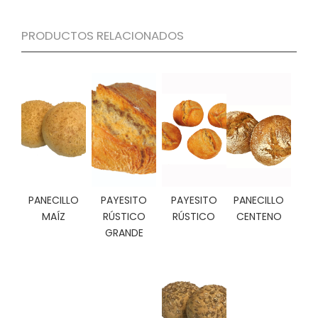
C
I
PRODUCTOS RELACIONADOS
O
N
E
S
Á
R
E
A
C
PANECILLO
PAYESITO
PAYESITO
PANECILLO
L
MAÍZ
RÚSTICO
RÚSTICO
CENTENO
I
GRANDE
E
N
T
E
S