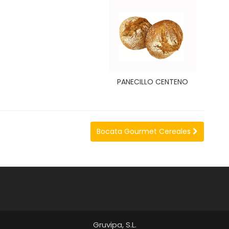
PANECILLO CENTENO
Bocata Gourmet Cereales
Gruvipa, S.L.