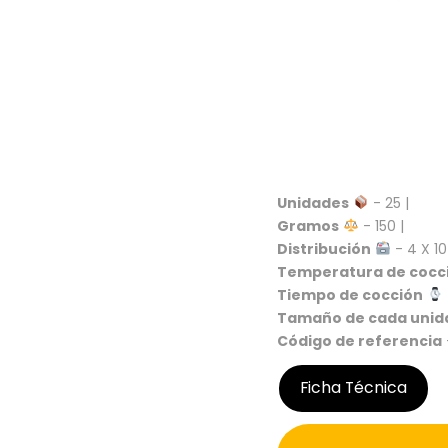
Unidades
- 25 |
Gramos
- 150 |
Distribución
- 4 X 10
Temperatura de cocc
Tiempo de cocción
Tamaño de cada unid
Código de referencia
Ficha Técnica