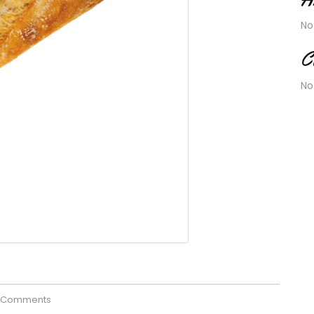
No
C
No
 Comments