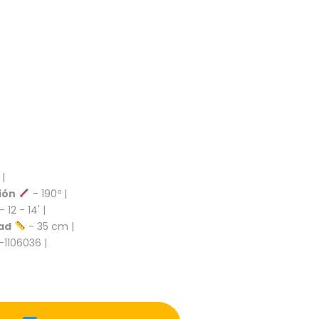
 |
ión
- 190º |
- 12 - 14' |
ad
- 35 cm |
-1106036 |