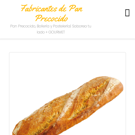
Fabricantes de Pan
Precocido
S
Pan Precocido, Bollería y Pastelería| Saborea tu
O
lado + GOURMET
B
R
E
N
O
S
O
T
R
O
S
C
O
N
T
A