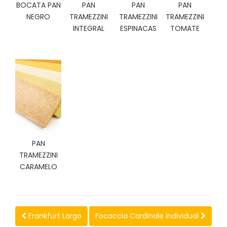
N
BOCATA PAN
PAN
PAN
PAN
O
NEGRO
TRAMEZZINI
TRAMEZZINI
TRAMEZZINI
V
INTEGRAL
ESPINACAS
TOMATE
E
D
A
D
E
S
PAN
TRAMEZZINI
CARAMELO
Frankfurt Largo
Focaccia Cardinale Individual