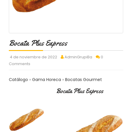
C
T
O
:
9
3
7
Bocata Plus Express
6
2
9
4 de noviembre de 2022
AdminGrupiBa
0
3
Comments
9
0
Catálogo
Gama Horeca
Bocatas Gourmet
P
Bocata Plus Express
R
O
D
U
C
T
O