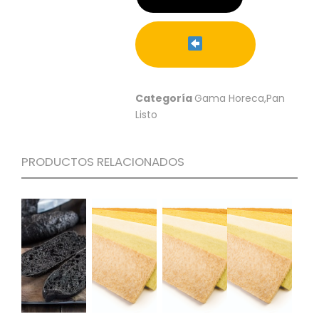
C
I
O
N
E
S
Categoría
Gama Horeca,Pan
Listo
Á
R
PRODUCTOS RELACIONADOS
E
A
C
L
I
E
N
T
E
S