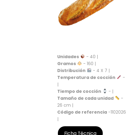
S
C
A
T
Á
L
O
G
O
Unidades
- 40 |
G
Gramos
- 160 |
E
Distribución
- 4 X 7 |
N
Temperatura de cocción
-
E
|
R
Tiempo de cocción
- |
A
L
Tamaño de cada unidad
-
26 cm |
P
Código de referencia
-1102026
R
|
O
M
Ficha Técnica
O