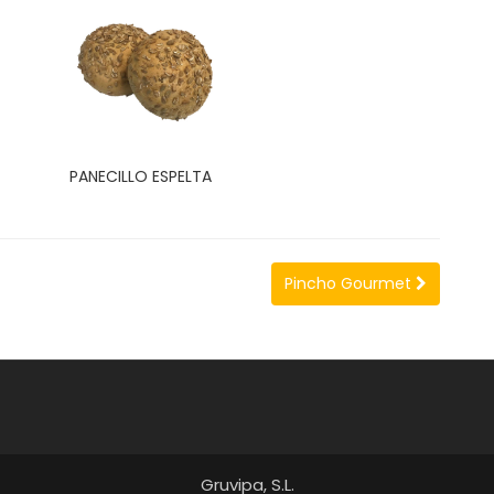
PANECILLO ESPELTA
Pincho Gourmet
Gruvipa, S.L.