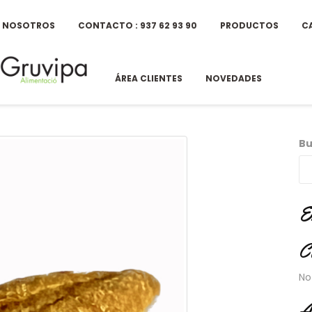
E NOSOTROS
CONTACTO : 937 62 93 90
PRODUCTOS
C
ÁREA CLIENTES
NOVEDADES
Bu
E
C
No
A