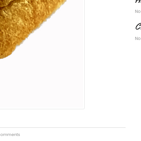
No
C
No
Comments