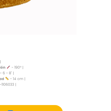
|
ión
- 190º |
- 6 - 8' |
ad
- 14 cm |
-1106033 |