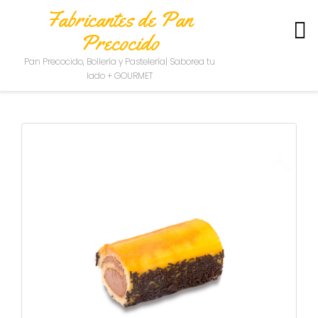
Fabricantes de Pan
Precocido
S
Pan Precocido, Bollería y Pastelería| Saborea tu
O
lado + GOURMET
B
R
E
N
O
S
O
T
R
O
S
C
O
N
T
A