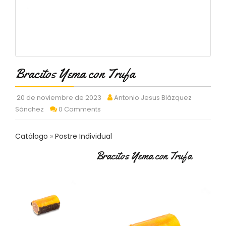
C
T
O
:
9
3
7
Bracitos Yema con Trufa
6
2
9
20 de noviembre de 2023
Antonio Jesus Blázquez
3
Sánchez
0 Comments
9
0
Catálogo
Postre Individual
P
Bracitos Yema con Trufa
R
O
D
U
C
T
O