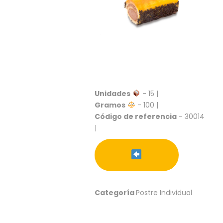
S
C
A
T
Á
L
O
G
O
Unidades
- 15 |
G
Gramos
- 100 |
E
Código de referencia
- 30014
N
|
E
R
A
L
P
R
Categoría
Postre Individual
O
M
O