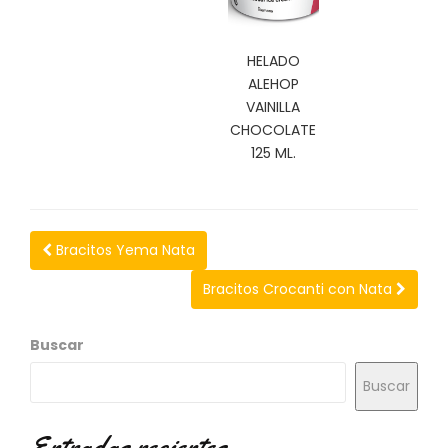
N
O
V
HELADO
E
ALEHOP
D
VAINILLA
A
D
CHOCOLATE
E
125 ML.
S
Bracitos Yema Nata
Bracitos Crocanti con Nata
Buscar
Buscar
Entradas recientes