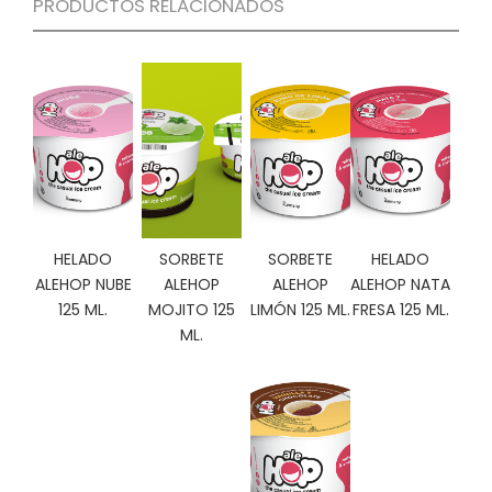
PRODUCTOS RELACIONADOS
C
I
O
N
E
S
Á
R
HELADO
SORBETE
SORBETE
HELADO
E
A
ALEHOP NUBE
ALEHOP
ALEHOP
ALEHOP NATA
C
125 ML.
MOJITO 125
LIMÓN 125 ML.
FRESA 125 ML.
L
ML.
I
E
N
T
E
S