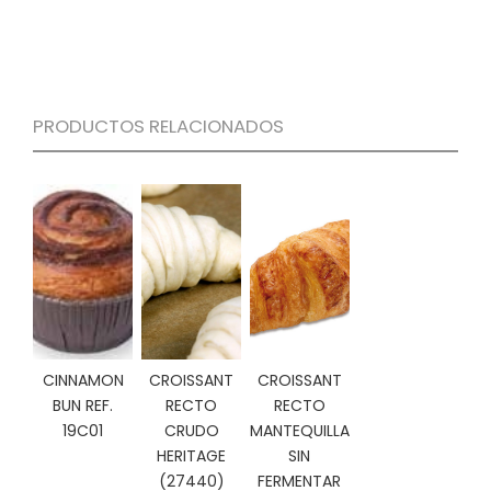
S
C
A
T
Á
PRODUCTOS RELACIONADOS
L
O
G
O
G
E
N
E
R
A
L
CINNAMON
CROISSANT
CROISSANT
P
BUN REF.
RECTO
RECTO
R
19C01
CRUDO
MANTEQUILLA
O
HERITAGE
SIN
M
(27440)
FERMENTAR
O