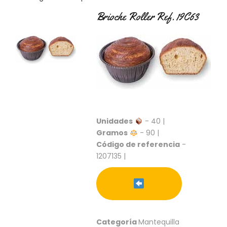
C
Brioche Roller Ref. 19C63
T
O
:
9
3
7
6
2
9
3
9
Unidades
- 40 |
0
Gramos
- 90 |
Código de referencia
-
P
1207135 |
R
O
D
U
C
T
O
Categoría
Mantequilla