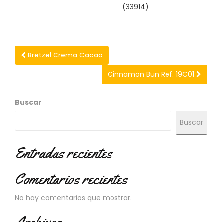
(33914)
C
I
O
N
E
Bretzel Crema Cacao
S
Cinnamon Bun Ref. 19C01
Á
Buscar
R
E
Buscar
A
C
L
Entradas recientes
I
E
Comentarios recientes
N
T
E
No hay comentarios que mostrar.
S
Archivos