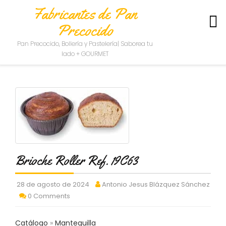
Fabricantes de Pan
Precocido
S
Pan Precocido, Bollería y Pastelería| Saborea tu
O
lado + GOURMET
B
R
E
N
O
S
O
T
R
O
Brioche Roller Ref. 19C63
S
C
28 de agosto de 2024
Antonio Jesus Blázquez Sánchez
O
0 Comments
N
T
A
Catálogo
Mantequilla