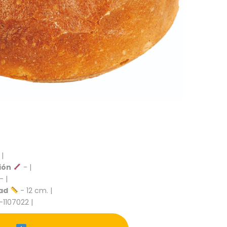
 |
ión
- |
- |
ad
- 12 cm. |
-1107022 |