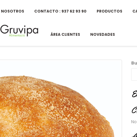
E NOSOTROS
CONTACTO : 937 62 93 90
PRODUCTOS
C
ÁREA CLIENTES
NOVEDADES
Bu
E
C
No
A