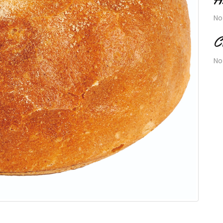
No
C
No