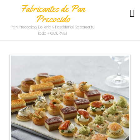
Fabricantes de Pan
Precocido
S
Pan Precocido, Bollería y Pastelería| Saborea tu
O
lado + GOURMET
B
R
E
N
O
S
O
T
R
O
S
C
O
N
T
A