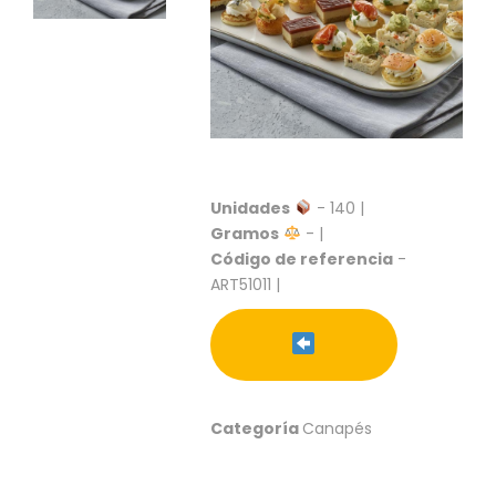
S
C
A
T
Á
L
O
G
O
Unidades
- 140 |
G
Gramos
- |
E
Código de referencia
-
N
ART51011 |
E
R
A
L
P
R
Categoría
Canapés
O
M
O