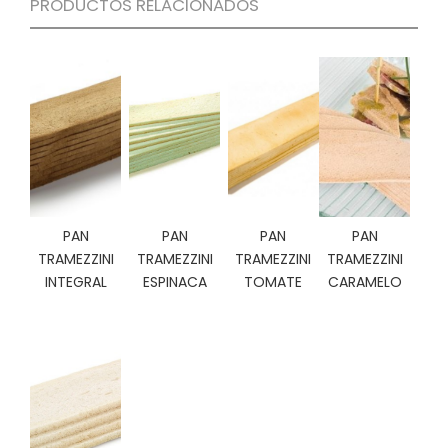
PRODUCTOS RELACIONADOS
C
I
O
N
E
S
Á
R
PAN
PAN
PAN
PAN
E
A
TRAMEZZINI
TRAMEZZINI
TRAMEZZINI
TRAMEZZINI
C
INTEGRAL
ESPINACA
TOMATE
CARAMELO
L
I
E
N
T
E
S