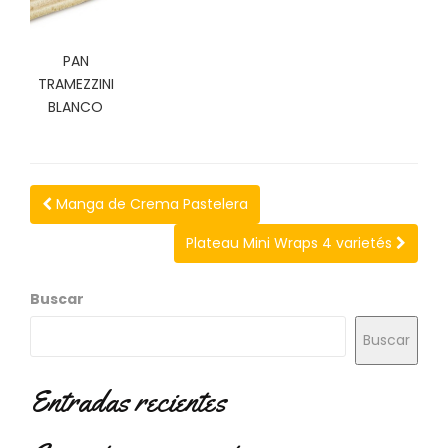
N
O
V
PAN
E
TRAMEZZINI
D
BLANCO
A
D
E
S
Manga de Crema Pastelera
Plateau Mini Wraps 4 varietés
Buscar
Buscar
Entradas recientes