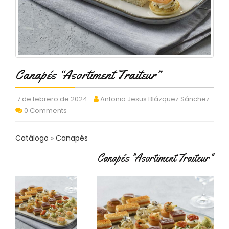
C
T
O
:
9
3
7
Canapés “Asortiment Traiteur”
6
2
9
7 de febrero de 2024
Antonio Jesus Blázquez Sánchez
3
0 Comments
9
0
Catálogo
Canapés
P
Canapés "Asortiment Traiteur"
R
O
D
U
C
T
O