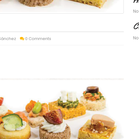
No
C
No
 Sánchez
0 Comments