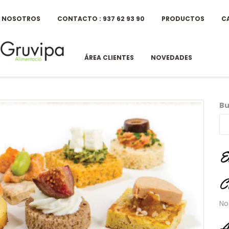
E NOSOTROS
CONTACTO : 937 62 93 90
PRODUCTOS
C
ÁREA CLIENTES
NOVEDADES
Bu
E
C
No
A