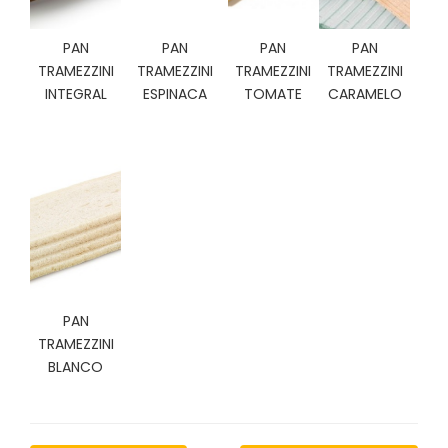
C
I
PAN
PAN
PAN
PAN
O
TRAMEZZINI
TRAMEZZINI
TRAMEZZINI
TRAMEZZINI
N
INTEGRAL
ESPINACA
TOMATE
CARAMELO
E
S
Á
R
E
A
C
L
I
PAN
E
TRAMEZZINI
N
BLANCO
T
E
S