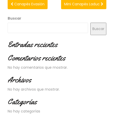
N
Canapés Evasión
Mini Canapés Laduc
O
V
E
Buscar
D
A
Buscar
D
E
Entradas recientes
S
Comentarios recientes
No hay comentarios que mostrar.
Archivos
No hay archivos que mostrar.
Categorías
No hay categorías