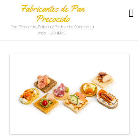
Fabricantes de Pan
Precocido
S
Pan Precocido, Bollería y Pastelería| Saborea tu
O
lado + GOURMET
B
R
E
N
O
S
O
T
R
O
S
C
O
N
T
A