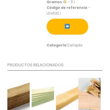
S
Gramos
- 11 |
Código de referencia
-
C
LD4532 |
A
T
Á
L
O
G
Categoría
Canapés
O
G
E
N
PRODUCTOS RELACIONADOS
E
R
A
L
P
R
O
M
O