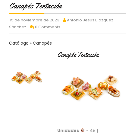
C
Canapés Tentación
T
O
15 de noviembre de 2023
Antonio Jesus Blázquez
:
Sánchez
0 Comments
9
3
7
Catálogo
Canapés
6
2
Canapés Tentación
9
3
9
0
P
R
O
D
U
C
T
Unidades
- 48 |
O