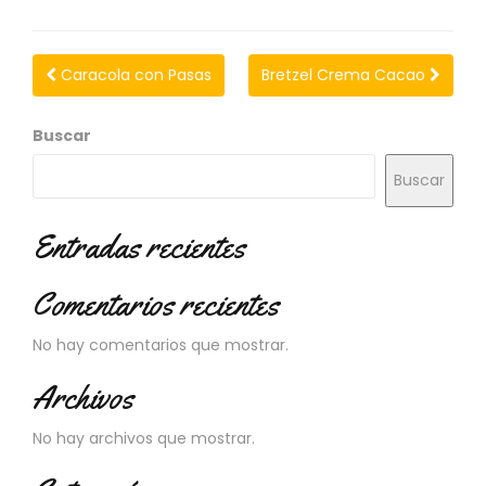
C
I
O
Caracola con Pasas
Bretzel Crema Cacao
N
E
S
Buscar
Buscar
Á
R
Entradas recientes
E
A
Comentarios recientes
C
L
I
No hay comentarios que mostrar.
E
Archivos
N
T
E
No hay archivos que mostrar.
S