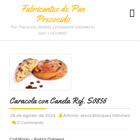
Fabricantes de Pan
Precocido
S
Pan Precocido, Bollería y Pastelería| Saborea tu
O
lado + GOURMET
B
R
E
N
O
S
O
T
R
O
Caracola con Canela Ref. S0856
S
C
28 de agosto de 2024
Antonio Jesus Blázquez Sánchez
O
0 Comments
N
T
A
Catálogo
Pasta Danesa