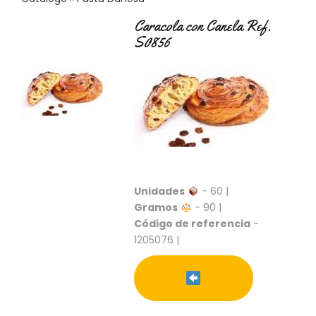
C
T
Caracola con Canela Ref.
O
S0856
:
9
3
7
6
2
9
3
9
0
Unidades
- 60 |
P
Gramos
- 90 |
R
Código de referencia
-
O
1205076 |
D
U
C
T
O