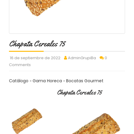
C
T
O
:
9
3
7
Chapata Cereales 75
6
2
9
16 de septiembre de 2022
AdminGrupiBa
0
3
Comments
9
0
Catálogo
Gama Horeca
Bocatas Gourmet
P
Chapata Cereales 75
R
O
D
U
C
T
O