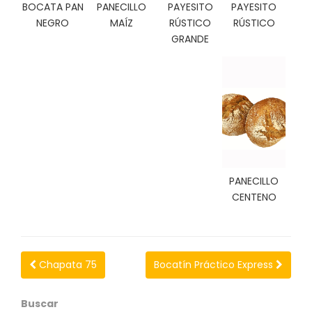
N
BOCATA PAN
PANECILLO
PAYESITO
PAYESITO
O
NEGRO
MAÍZ
RÚSTICO
RÚSTICO
V
GRANDE
E
D
A
D
E
S
PANECILLO
CENTENO
Chapata 75
Bocatín Práctico Express
Buscar