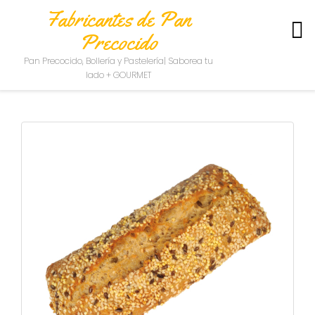
Fabricantes de Pan
Precocido
S
Pan Precocido, Bollería y Pastelería| Saborea tu
O
lado + GOURMET
B
R
E
N
O
S
O
T
R
O
S
C
O
N
T
A