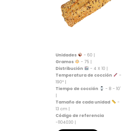
S
C
A
T
Á
L
O
G
O
Unidades
- 60 |
G
Gramos
- 75 |
E
Distribución
- 4 X 10 |
N
Temperatura de cocción
-
E
190º |
R
Tiempo de cocción
- 8 - 10'
A
L
|
Tamaño de cada unidad
-
P
13 cm |
R
Código de referencia
O
-1104030 |
M
O