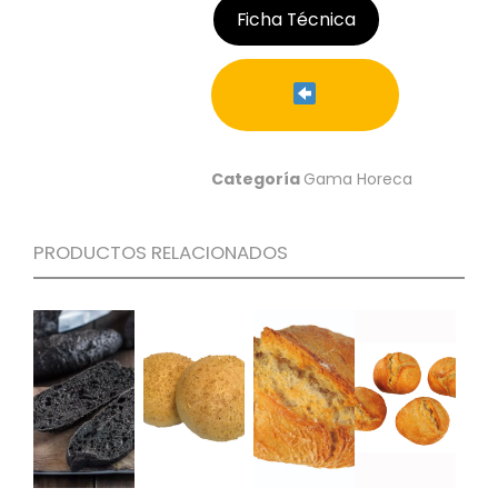
Ficha Técnica
C
I
O
N
E
S
Categoría
Gama Horeca
Á
R
PRODUCTOS RELACIONADOS
E
A
C
L
I
E
N
T
E
S