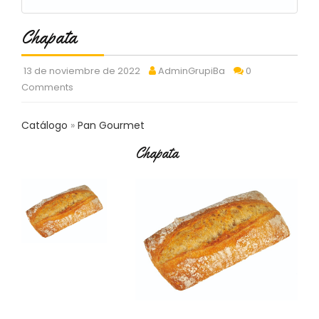
C
T
Chapata
O
:
9
13 de noviembre de 2022
AdminGrupiBa
0
3
Comments
7
6
2
Catálogo
Pan Gourmet
9
Chapata
3
9
0
P
R
O
D
U
C
T
O