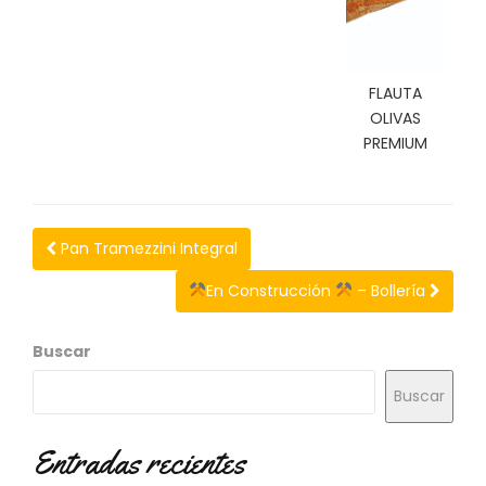
N
O
V
E
FLAUTA
D
OLIVAS
A
D
PREMIUM
E
S
Pan Tramezzini Integral
En Construcción
– Bollería
Buscar
Buscar
Entradas recientes