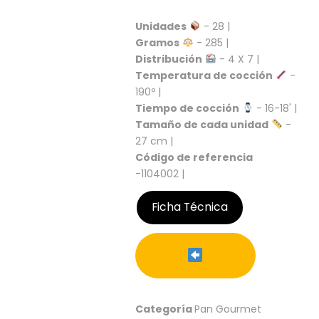
S
Unidades
- 28 |
C
Gramos
- 285 |
A
Distribución
- 4 X 7 |
T
Á
Temperatura de cocción
-
L
190º |
O
Tiempo de cocción
- 16-18' |
G
Tamaño de cada unidad
-
O
27 cm |
G
Código de referencia
E
-1104002 |
N
E
R
Ficha Técnica
A
L
P
R
O
M
Categoría
Pan Gourmet
O