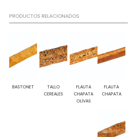
C
I
PRODUCTOS RELACIONADOS
O
N
E
S
Á
R
E
A
C
BASTONET
TALLO
FLAUTA
FLAUTA
L
CEREALES
CHAPATA
CHAPATA
I
OLIVAS
E
N
T
E
S