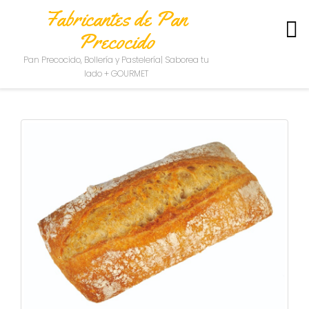
Fabricantes de Pan
Precocido
S
Pan Precocido, Bollería y Pastelería| Saborea tu
O
lado + GOURMET
B
R
E
N
O
S
O
T
R
O
S
C
O
N
T
A