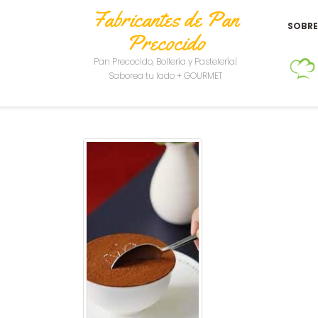
Fabricantes de Pan
SOBR
Precocido
Pan Precocido, Bollería y Pastelería|
Saborea tu lado + GOURMET