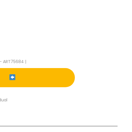
- ART75684 |
dual