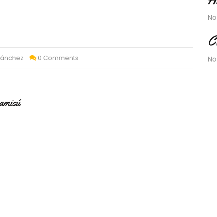
No
C
Sánchez
0 Comments
No
ramisú