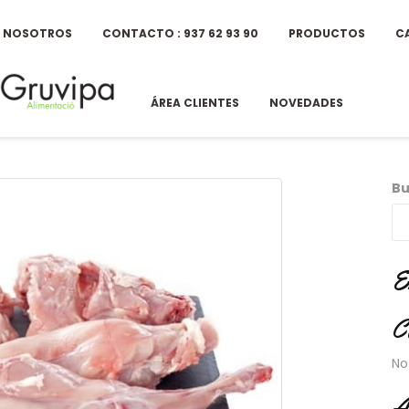
E NOSOTROS
CONTACTO : 937 62 93 90
PRODUCTOS
C
ÁREA CLIENTES
NOVEDADES
Bu
E
C
No
A