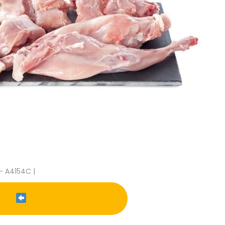
- A4154C |