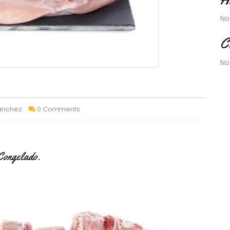
No
C
No
Sánchez
0 Comments
Congelado.