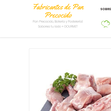
Fabricantes de Pan
SOBR
Precocido
Pan Precocido, Bollería y Pastelería|
Saborea tu lado + GOURMET