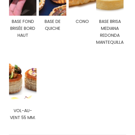
C
I
O
BASE FOND
BASE DE
CONO
BASE BRISA
N
BRISÉE BORD
QUICHE
MEDIANA
E
S
HAUT
REDONDA
MANTEQUILLA
Á
R
E
A
C
L
I
E
N
VOL-AU-
T
VENT 55 MM.
E
S