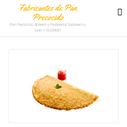
Fabricantes de Pan
Precocido
S
Pan Precocido, Bollería y Pastelería| Saborea tu
O
lado + GOURMET
B
R
E
N
O
S
O
T
R
O
S
C
O
N
T
A