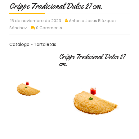
C
Créppe Tradicional Dulce 27 cm.
T
O
15 de noviembre de 2023
Antonio Jesus Blázquez
:
Sánchez
0 Comments
9
3
7
Catálogo
Tartaletas
6
2
Créppe Tradicional Dulce 27
9
cm.
3
9
0
P
R
O
D
U
C
T
O