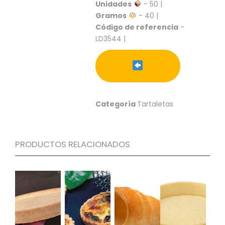
S
Unidades
- 50 |
Gramos
- 40 |
C
Código de referencia
-
A
LD3544 |
T
Á
L
O
G
O
G
Categoría
Tartaletas
E
N
E
R
PRODUCTOS RELACIONADOS
A
L
P
R
O
M
O