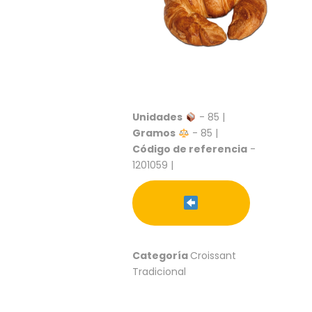
S
C
A
T
Á
L
O
G
Unidades
- 85 |
O
Gramos
- 85 |
G
Código de referencia
-
E
1201059 |
N
E
R
A
L
P
Categoría
Croissant
R
Tradicional
O
M
O