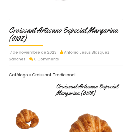
C
T
O
:
9
Croissant Artesano Especial Margarina
3
(0108)
7
6
2
7 de noviembre de 2023
Antonio Jesus Blázquez
9
Sánchez
0 Comments
3
9
0
Catálogo
Croissant Tradicional
Croissant Artesano Especial
P
R
Margarina (0108)
O
D
U
C
T
O