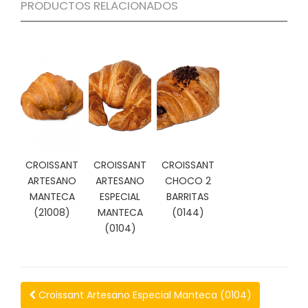
PRODUCTOS RELACIONADOS
C
I
O
N
E
S
Á
R
E
CROISSANT
CROISSANT
CROISSANT
A
ARTESANO
ARTESANO
CHOCO 2
C
MANTECA
ESPECIAL
BARRITAS
L
(21008)
MANTECA
(0144)
I
(0104)
E
N
T
E
S
Croissant Artesano Especial Manteca (0104)