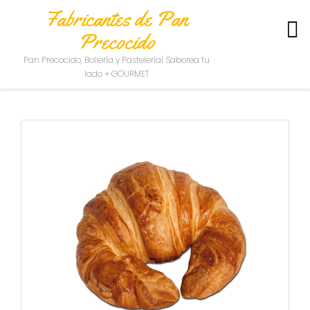
Fabricantes de Pan
Precocido
S
Pan Precocido, Bollería y Pastelería| Saborea tu
O
lado + GOURMET
B
R
E
N
O
S
O
T
R
O
S
C
O
N
T
A