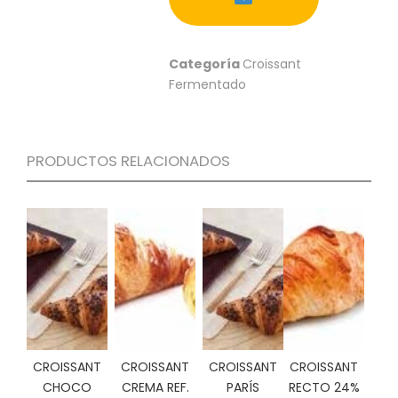
S
C
A
Categoría
Croissant
T
Fermentado
Á
L
O
G
PRODUCTOS RELACIONADOS
O
G
E
N
E
R
A
L
P
R
O
CROISSANT
CROISSANT
CROISSANT
CROISSANT
M
CHOCO
CREMA REF.
PARÍS
RECTO 24%
O