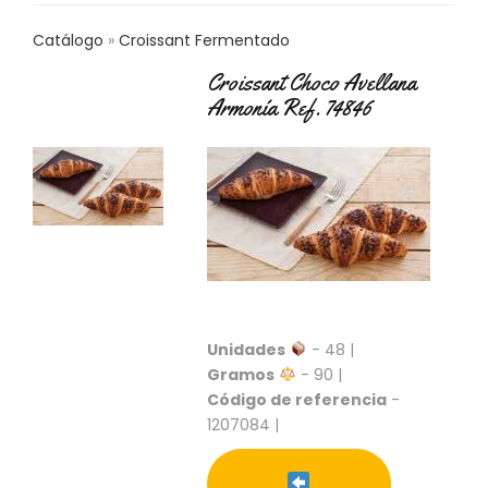
C
T
Catálogo
Croissant Fermentado
O
:
Croissant Choco Avellana
9
Armonía Ref. 74846
3
7
6
2
9
3
9
0
P
R
Unidades
- 48 |
O
Gramos
- 90 |
D
Código de referencia
-
U
1207084 |
C
T
O