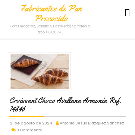
Fabricantes de Pan
Precocido
S
Pan Precocido, Bollería y Pastelería| Saborea tu
O
lado + GOURMET
B
R
E
N
O
S
O
T
R
O
S
Croissant Choco Avellana Armonía Ref.
74846
C
O
N
21 de agosto de 2024
Antonio Jesus Blázquez Sánchez
T
0 Comments
A