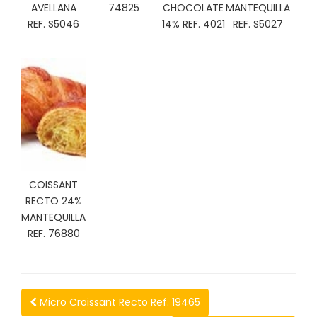
AVELLANA
74825
CHOCOLATE
MANTEQUILLA
C
REF. S5046
14% REF. 4021
REF. S5027
I
O
N
E
S
Á
R
E
A
COISSANT
C
RECTO 24%
L
MANTEQUILLA
I
REF. 76880
E
N
T
E
S
Micro Croissant Recto Ref. 19465