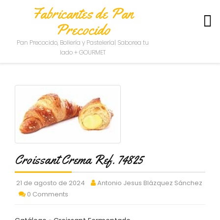
Fabricantes de Pan
Precocido
S
Pan Precocido, Bollería y Pastelería| Saborea tu
O
lado + GOURMET
B
R
E
N
O
S
O
T
R
O
Croissant Crema Ref. 74825
S
C
21 de agosto de 2024
Antonio Jesus Blázquez Sánchez
O
0 Comments
N
T
A