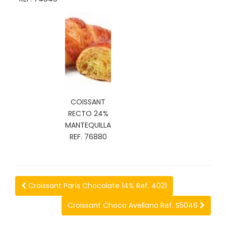
C
I
O
N
E
S
Á
COISSANT
R
RECTO 24%
E
MANTEQUILLA
A
REF. 76880
C
L
I
E
N
Croissant París Chocolate 14% Ref. 4021
T
E
Croissant Choco Avellana Ref. S5046
S