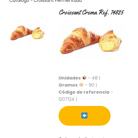
Catálogo
Croissant Fermentado
C
T
Croissant Crema Ref. 74825
O
:
9
3
7
6
2
9
3
9
Unidades
- 48 |
0
Gramos
- 90 |
P
Código de referencia
-
R
1207124 |
O
D
U
C
T
O