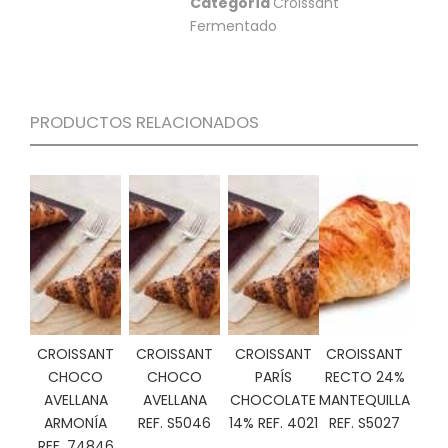
Categoría
Croissant
S
Fermentado
C
A
T
Á
PRODUCTOS RELACIONADOS
L
O
G
O
G
E
N
E
R
A
L
CROISSANT
CROISSANT
CROISSANT
CROISSANT
P
CHOCO
CHOCO
PARÍS
RECTO 24%
R
AVELLANA
AVELLANA
CHOCOLATE
MANTEQUILLA
O
ARMONÍA
REF. S5046
14% REF. 4021
REF. S5027
M
O
REF. 74846