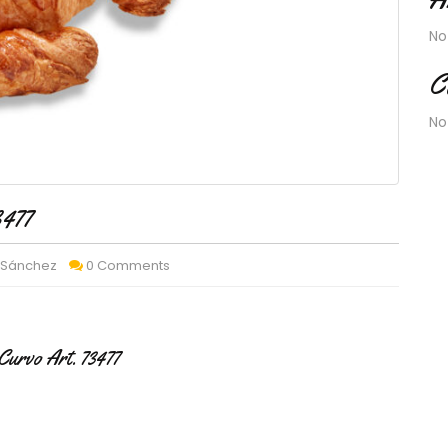
No
C
No
3477
 Sánchez
0 Comments
Curvo Art. 73477