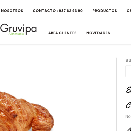
E NOSOTROS
CONTACTO : 937 62 93 90
PRODUCTOS
C
ÁREA CLIENTES
NOVEDADES
Bu
E
C
No
A