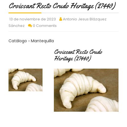
C
Croissant Recto Crudo Heritage (27440)
T
O
13 de noviembre de 2023
Antonio Jesus Blázquez
:
Sánchez
0 Comments
9
3
7
Catálogo
Mantequilla
6
2
Croissant Recto Crudo
9
Heritage (27440)
3
9
0
P
R
O
D
U
C
T
O