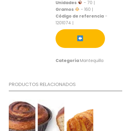
S
Unidades
- 70 |
Gramos
- 160 |
C
Código de referencia
-
A
1201074 |
T
Á
L
O
G
O
G
Categoría
Mantequilla
E
N
E
R
PRODUCTOS RELACIONADOS
A
L
P
R
O
M
O