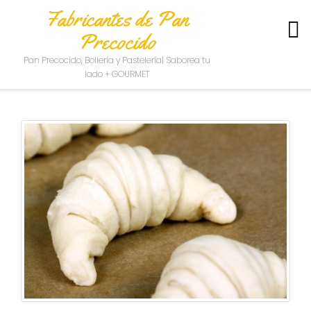
Fabricantes de Pan
Precocido
S
Pan Precocido, Bollería y Pastelería| Saborea tu
O
lado + GOURMET
B
R
E
N
O
S
O
T
R
O
S
C
O
N
T
A