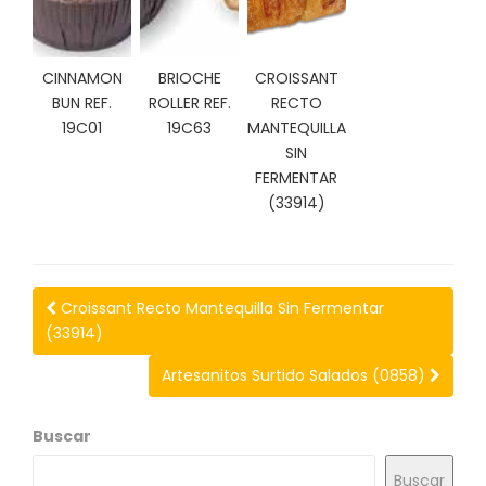
C
I
O
CINNAMON
BRIOCHE
CROISSANT
N
BUN REF.
ROLLER REF.
RECTO
E
S
19C01
19C63
MANTEQUILLA
SIN
FERMENTAR
(33914)
Á
R
E
A
C
Croissant Recto Mantequilla Sin Fermentar
L
(33914)
I
E
Artesanitos Surtido Salados (0858)
N
T
E
Buscar
S
Buscar