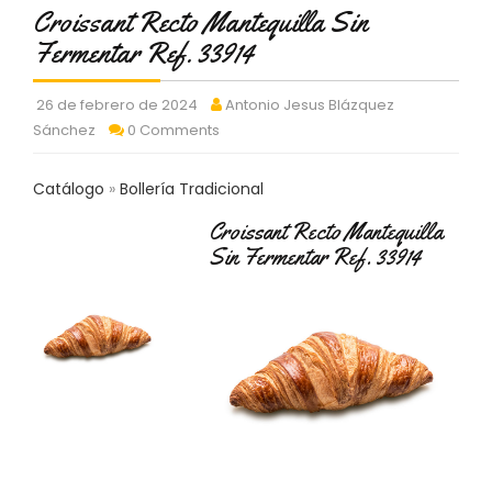
C
Croissant Recto Mantequilla Sin
T
Fermentar Ref. 33914
O
:
9
26 de febrero de 2024
Antonio Jesus Blázquez
3
Sánchez
0 Comments
7
6
Catálogo
Bollería Tradicional
2
9
Croissant Recto Mantequilla
3
Sin Fermentar Ref. 33914
9
0
P
R
O
D
U
C
T
O