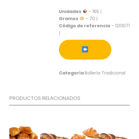
S
Unidades
- 165 |
C
Gramos
- 70 |
A
Código de referencia
- 1201071
T
Á
|
L
O
G
O
G
E
Categoría
Bollería Tradicional
N
E
R
A
PRODUCTOS RELACIONADOS
L
P
R
O
M
O