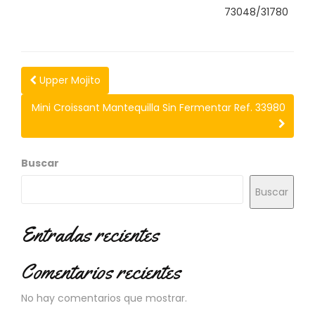
N
73048/31780
O
V
E
D
A
Upper Mojito
D
E
Mini Croissant Mantequilla Sin Fermentar Ref. 33980
S
Buscar
Buscar
Entradas recientes
Comentarios recientes
No hay comentarios que mostrar.