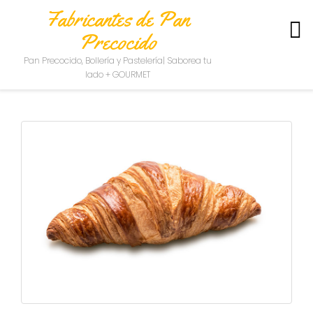
Fabricantes de Pan
Precocido
S
Pan Precocido, Bollería y Pastelería| Saborea tu
O
lado + GOURMET
B
R
E
N
O
S
O
T
R
O
S
C
O
N
T
A