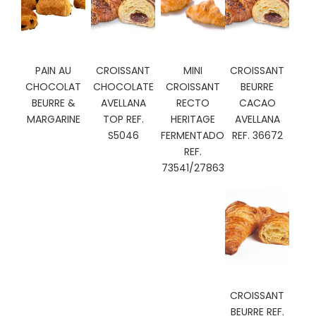
C
I
O
N
E
PAIN AU
CROISSANT
MINI
CROISSANT
S
CHOCOLAT
CHOCOLATE
CROISSANT
BEURRE
BEURRE &
AVELLANA
RECTO
CACAO
MARGARINE
TOP REF.
HERITAGE
AVELLANA
S5046
FERMENTADO
REF. 36672
Á
REF.
R
E
73541/27863
A
C
L
I
E
N
T
E
S
CROISSANT
BEURRE REF.