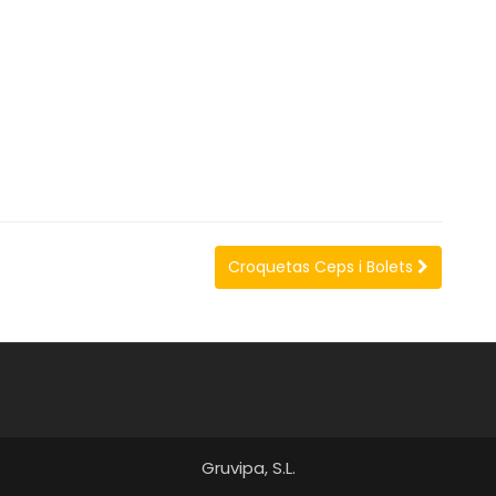
Croquetas Ceps i Bolets
Gruvipa, S.L.