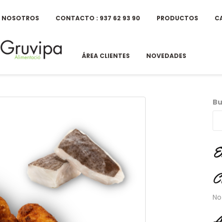
E NOSOTROS
CONTACTO : 937 62 93 90
PRODUCTOS
C
ÁREA CLIENTES
NOVEDADES
Bu
E
C
No
A