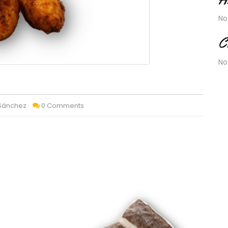
No
C
No
 Sánchez
0 Comments