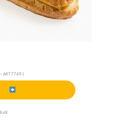
- ART77411 |
dual