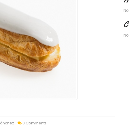
No
C
No
Sánchez
0 Comments