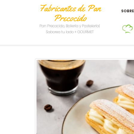
Fabricantes de Pan
SOBR
Precocido
Pan Precocido, Bollería y Pastelería|
Saborea tu lado + GOURMET