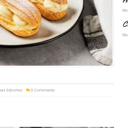
No
C
No
quez Sánchez
0 Comments