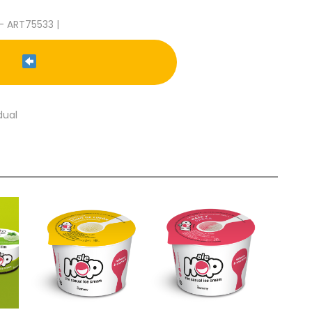
- ART75533 |
dual