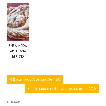
C
I
O
N
E
S
ENSAIMADA
Á
ARTESANA
R
E
REF. 310
A
C
L
I
Ensaimada Artesana Ref. 310
E
N
Ensaimada Familiar Chocolate Ref. 427
T
E
S
Buscar