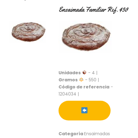
C
Ensaimada Familiar Ref. 430
T
O
:
9
3
7
6
2
9
3
9
Unidades
- 4 |
0
Gramos
- 550 |
Código de referencia
-
P
1204034 |
R
O
D
U
C
T
O
Categoría
Ensaimadas