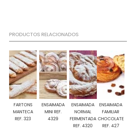
S
C
A
T
Á
PRODUCTOS RELACIONADOS
L
O
G
O
G
E
N
E
R
A
L
FARTONS
ENSAIMADA
ENSAIMADA
ENSAIMADA
P
MANTECA
MINI REF.
NORMAL
FAMILIAR
R
REF. 323
4329
FERMENTADA
CHOCOLATE
O
REF. 4320
REF. 427
M
O